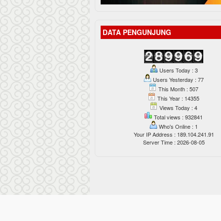
DATA PENGUNJUNG
Users Today : 3
Users Yesterday : 77
This Month : 507
This Year : 14355
Views Today : 4
Total views : 932841
Who's Online : 1
Your IP Address : 189.104.241.91
Server Time : 2026-08-05
Pelita Perdamaian dengan bangga diberd