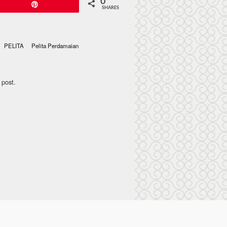
0
Pin
SHARES
PELITA
Pelita Perdamaian
 post.