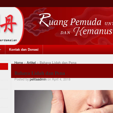
Kontak dan Donasi
Home
»
Artikel
»
Bahaya Lidah dan Pena
Bahaya Lidah dan Pena
Posted by
pelitaadmin
on April 4, 2018