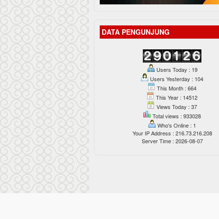
DATA PENGUNJUNG
Users Today : 19
Users Yesterday : 104
This Month : 664
This Year : 14512
Views Today : 37
Total views : 933028
Who's Online : 1
Your IP Address : 216.73.216.208
Server Time : 2026-08-07
Pelita Perdamaian dengan bangga diberd